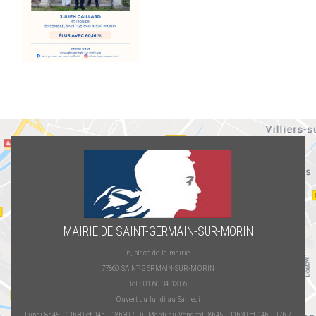
MAIRIE DE SAINT-GERMAIN-SUR-MORIN
6, place de la mairie
77860 SAINT-GERMAIN-SUR-MORIN
Tel : 01 60 04 13 06
Ouvert du lundi au Samedi
Lundi 8h45 - 11h30 et 14h - 18h30 / Du Mardi au Vendredi 8h45 - 11h30 et 14h - 17h /