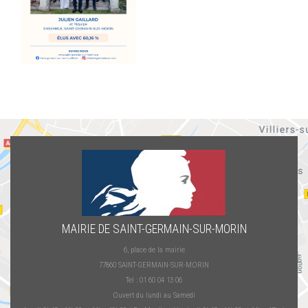
MAIRIE DE SAINT-GERMAIN-SUR-MORIN
6, place de la mairie
77860 SAINT-GERMAIN-SUR-MORIN
Tel : 01 60 04 13 06
Ouvert du lundi au Samedi